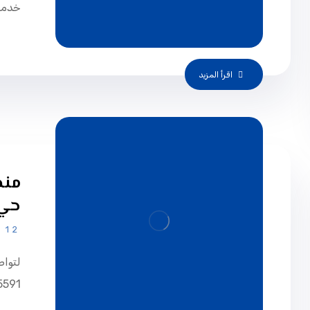
خدمات
اقرأ المزيد
حي 
12 يناير، 2025
لتواص
0581525591. يمكنك م