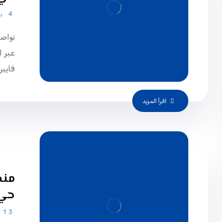
4 يونيو، 2025
تواص
فايبر 
اقرأ المزيد
حي 
13 يناير، 2025