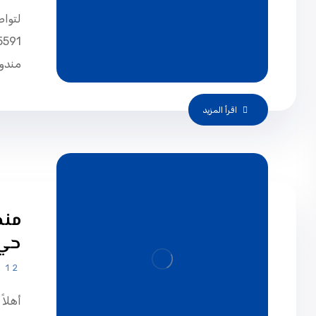
لتواص
مندوب
اقرأ المزيد
حي 
12 يناير، 2025
أهلاً