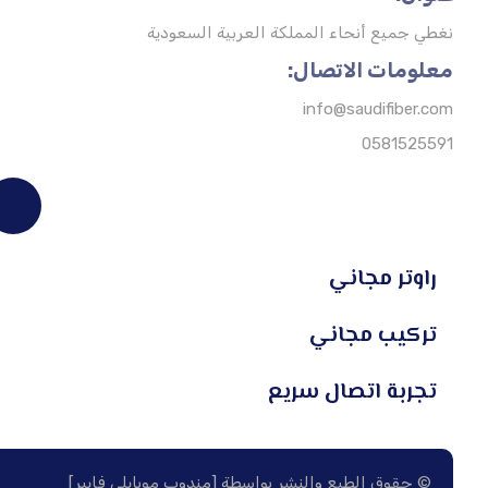
نغطي جميع أنحاء المملكة العربية السعودية
معلومات الاتصال:
info@saudifiber.com
0581525591
راوتر مجاني
تركيب مجاني
تجربة اتصال سريع
© حقوق الطبع والنشر بواسطة [مندوب موبايلي فايبر]